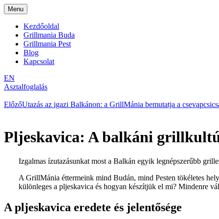
Menu
Kezdőoldal
Grillmania Buda
Grillmania Pest
Blog
Kapcsolat
EN
Asztalfoglalás
Előző
Utazás az igazi Balkánon: a GrillMánia bemutatja a csevapcsicsa 
Pljeskavica: A balkáni grillkult
Izgalmas ízutazásunkat most a Balkán egyik legnépszerűbb grillez
A GrillMánia éttermeink mind Budán, mind Pesten tökéletes helysz
különleges a pljeskavica és hogyan készítjük el mi? Mindenre vá
A pljeskavica eredete és jelentősége