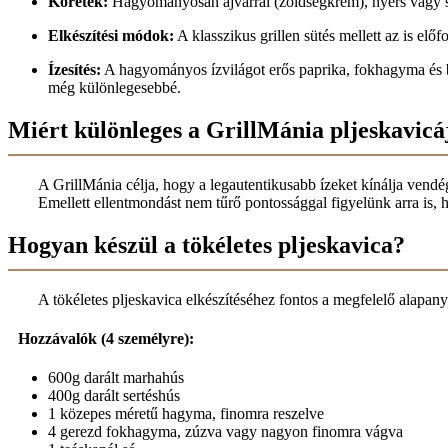
Köretek:
Hagyományosan ajvárral (zöldségkrém), nyers vagy sül
Elkészítési módok:
A klasszikus grillen sütés mellett az is el
Ízesítés:
A hagyományos ízvilágot erős paprika, fokhagyma és bor
még különlegesebbé.
Miért különleges a GrillMánia pljeskavicá
A GrillMánia célja, hogy a legautentikusabb ízeket kínálja vendé
Emellett ellentmondást nem tűrő pontossággal figyelünk arra is, h
Hogyan készül a tökéletes pljeskavica?
A tökéletes pljeskavica elkészítéséhez fontos a megfelelő alapan
Hozzávalók (4 személyre):
600g darált marhahús
400g darált sertéshús
1 közepes méretű hagyma, finomra reszelve
4 gerezd fokhagyma, zúzva vagy nagyon finomra vágva