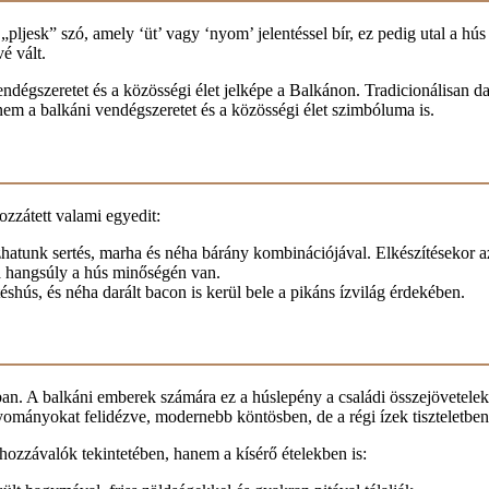
„pljesk” szó, amely ‘üt’ vagy ‘nyom’ jelentéssel bír, ez pedig utal a h
é vált.
ndégszeretet és a közösségi élet jelképe a Balkánon. Tradicionálisan da
em a balkáni vendégszeretet és a közösségi élet szimbóluma is.
ozzátett valami egyedit:
kozhatunk sertés, marha és néha bárány kombinációjával. Elkészítésekor
 a hangsúly a hús minőségén van.
shús, és néha darált bacon is kerül bele a pikáns ízvilág érdekében.
ban. A balkáni emberek számára ez a húslepény a családi összejövetele
mányokat felidézve, modernebb köntösben, de a régi ízek tiszteletben ta
hozzávalók tekintetében, hanem a kísérő ételekben is: