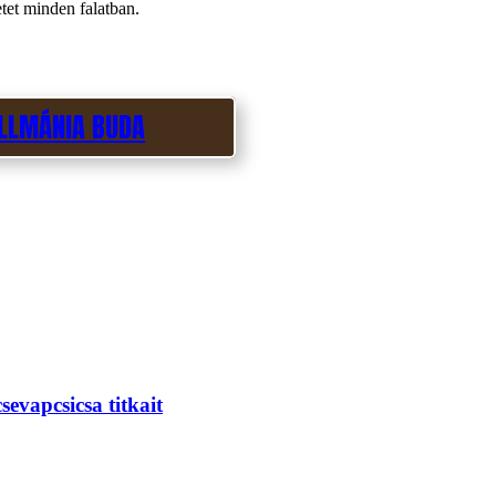
tet minden falatban.
LLMÁNIA BUDA
evapcsicsa titkait