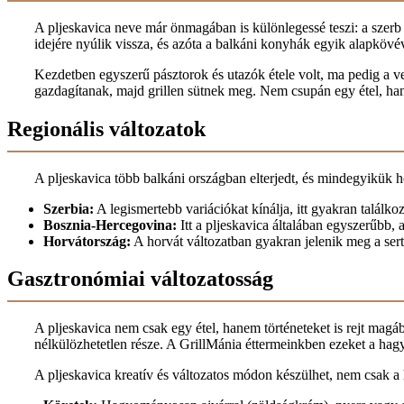
A pljeskavica neve már önmagában is különlegessé teszi: a szerb 
idejére nyúlik vissza, és azóta a balkáni konyhák egyik alapkövév
Kezdetben egyszerű pásztorok és utazók étele volt, ma pedig a ve
gazdagítanak, majd grillen sütnek meg. Nem csupán egy étel, han
Regionális változatok
A pljeskavica több balkáni országban elterjedt, és mindegyikük h
Szerbia:
A legismertebb variációkat kínálja, itt gyakran talál
Bosznia-Hercegovina:
Itt a pljeskavica általában egyszerűbb,
Horvátország:
A horvát változatban gyakran jelenik meg a serté
Gasztronómiai változatosság
A pljeskavica nem csak egy étel, hanem történeteket is rejt magá
nélkülözhetetlen része. A GrillMánia éttermeinkben ezeket a hagyo
A pljeskavica kreatív és változatos módon készülhet, nem csak a 