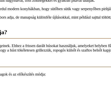
t hagymával, friss zöldségekkel és gyakran pitával tálalják.
őfordul modern konyhákban, hogy sütőben sütik vagy serpenyőben pirítjá
s adja, de manapság különféle újításokkal, mint például sajttal töltött,
ja?
geinek. Ehhez a frissen darált húsokat használjuk, amelyeket helyben fű
ogy a húst tökéletesen grillezzük, ropogós külsőt és szaftos belsőt kapj
yagok és az előkészítés módja: