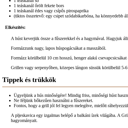
1 teáskanál só
1 teáskanál őrölt fekete bors
1 teáskanál édes vagy csípős pirospaprika
(tiktos összetevő: egy csipet szódabikarbóna, ha könnyedebb ál
Elkészítés:
A húst keverjük össze a fűszerekkel és a hagymával. Hagyjuk áll
Formázzunk nagy, lapos húspogácsákat a masszából.
Formázz körülbelül 10 cm hosszú, henger alakú csevapcsicsákat 
Grillen vagy serpenyőben, közepes lángon süssük körülbelül 5-6 p
Tippek és trükkök
Ügyeljünk a hús minőségére! Mindig friss, minőségi húst haszn
Ne féljünk bőkezűen használni a fűszereket.
Fontos, hogy a grill jól fel legyen melegítve, mielőtt ráhelyezzü
A pljeskavica egy izgalmas belépő a balkáni ízek világába. A Gri
hagyományait.