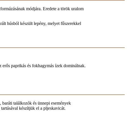
ús formázásának módjára. Eredete a török uralom
rált húsból készült lepény, melyet fűszerekkel
 az erős paprikás és fokhagymás ízek dominálnak.
k, baráti találkozók és ünnepi események
rtásával készítjük el a pljeskavicát.