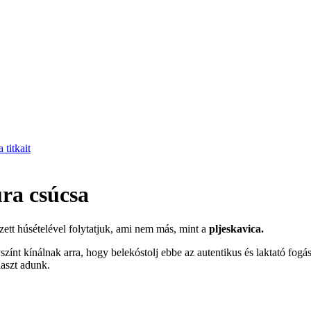
titkait
úra csúcsa
ett húsételével folytatjuk, ami nem más, mint a
pljeskavica.
ínt kínálnak arra, hogy belekóstolj ebbe az autentikus és laktató fogá
laszt adunk.