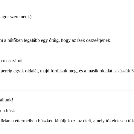
lagot szeretnénk)
ni a hűtőben legalább egy óráig, hogy az ízek összeérjenek!
a masszából.
ercig egyik oldalát, majd fordítsuk meg, és a másik oldalát is süssük 5
áljunk!
k a húst.
llMánia éttermeiben büszkén kínáljuk ezt az ételt, amely tökéletesen tü